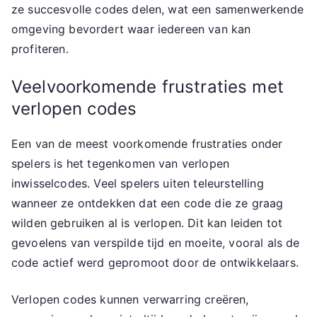
ze succesvolle codes delen, wat een samenwerkende
omgeving bevordert waar iedereen van kan
profiteren.
Veelvoorkomende frustraties met
verlopen codes
Een van de meest voorkomende frustraties onder
spelers is het tegenkomen van verlopen
inwisselcodes. Veel spelers uiten teleurstelling
wanneer ze ontdekken dat een code die ze graag
wilden gebruiken al is verlopen. Dit kan leiden tot
gevoelens van verspilde tijd en moeite, vooral als de
code actief werd gepromoot door de ontwikkelaars.
Verlopen codes kunnen verwarring creëren,