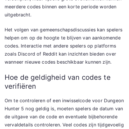
meerdere codes binnen een korte periode worden
uitgebracht.
Het volgen van gemeenschapsdiscussies kan spelers
helpen om op de hoogte te blijven van aankomende
codes. Interactie met andere spelers op platforms
zoals Discord of Reddit kan inzichten bieden over
wanneer nieuwe codes beschikbaar kunnen zijn.
Hoe de geldigheid van codes te
verifiëren
Om te controleren of een inwisselcode voor Dungeon
Hunter 5 nog geldig is, moeten spelers de datum van
de uitgave van de code en eventuele bijbehorende
vervaldetails controleren. Veel codes zijn tijdgevoelig