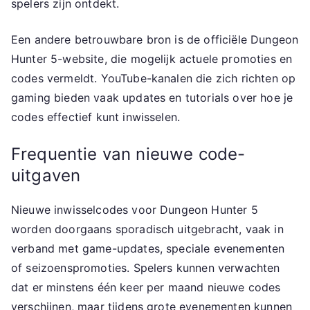
spelers zijn ontdekt.
Een andere betrouwbare bron is de officiële Dungeon
Hunter 5-website, die mogelijk actuele promoties en
codes vermeldt. YouTube-kanalen die zich richten op
gaming bieden vaak updates en tutorials over hoe je
codes effectief kunt inwisselen.
Frequentie van nieuwe code-
uitgaven
Nieuwe inwisselcodes voor Dungeon Hunter 5
worden doorgaans sporadisch uitgebracht, vaak in
verband met game-updates, speciale evenementen
of seizoenspromoties. Spelers kunnen verwachten
dat er minstens één keer per maand nieuwe codes
verschijnen, maar tijdens grote evenementen kunnen