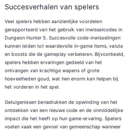
Succesverhalen van spelers
Veel spelers hebben aanzienlijke voordelen
gerapporteerd van het gebruik van inwisselcodes in
Dungeon Hunter 5. Succesvolle code-inwisselingen
kunnen leiden tot waardevolle in-game items, valuta
en boosts die de gameplay verbeteren. Bijvoorbeeld,
spelers hebben ervaringen gedeeld van het
ontvangen van krachtige wapens of grote
hoeveelheden goud, wat hen enorm kan helpen bij
het vorderen in het spel.
Getuigenissen benadrukken de opwinding van het
ontdekken van een nieuwe code en de onmiddellijke
impact die het heeft op hun game-ervaring. Spelers
voelen vaak een gevoel van gemeenschap wanneer