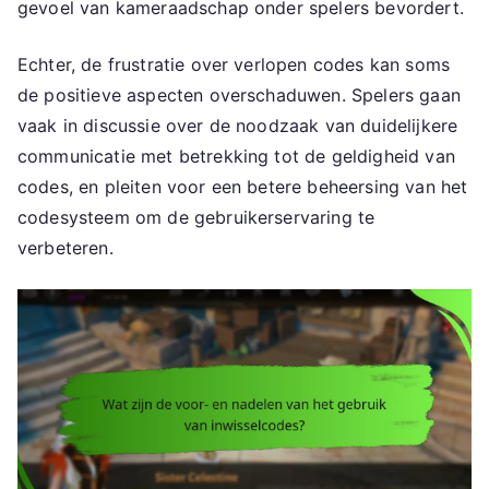
gevoel van kameraadschap onder spelers bevordert.
Echter, de frustratie over verlopen codes kan soms
de positieve aspecten overschaduwen. Spelers gaan
vaak in discussie over de noodzaak van duidelijkere
communicatie met betrekking tot de geldigheid van
codes, en pleiten voor een betere beheersing van het
codesysteem om de gebruikerservaring te
verbeteren.