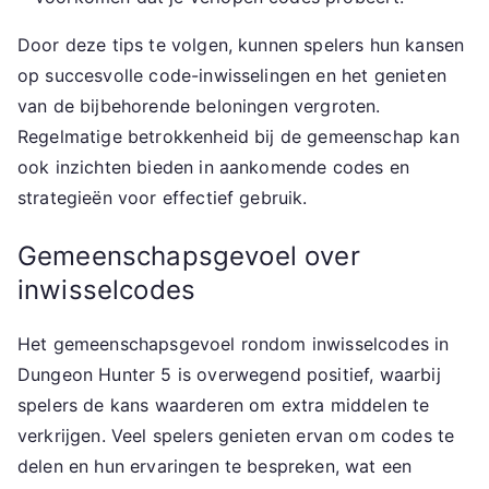
Door deze tips te volgen, kunnen spelers hun kansen
op succesvolle code-inwisselingen en het genieten
van de bijbehorende beloningen vergroten.
Regelmatige betrokkenheid bij de gemeenschap kan
ook inzichten bieden in aankomende codes en
strategieën voor effectief gebruik.
Gemeenschapsgevoel over
inwisselcodes
Het gemeenschapsgevoel rondom inwisselcodes in
Dungeon Hunter 5 is overwegend positief, waarbij
spelers de kans waarderen om extra middelen te
verkrijgen. Veel spelers genieten ervan om codes te
delen en hun ervaringen te bespreken, wat een