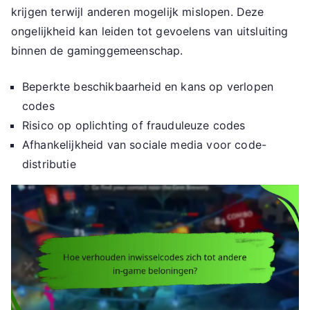
krijgen terwijl anderen mogelijk mislopen. Deze
ongelijkheid kan leiden tot gevoelens van uitsluiting
binnen de gaminggemeenschap.
Beperkte beschikbaarheid en kans op verlopen
codes
Risico op oplichting of frauduleuze codes
Afhankelijkheid van sociale media voor code-
distributie