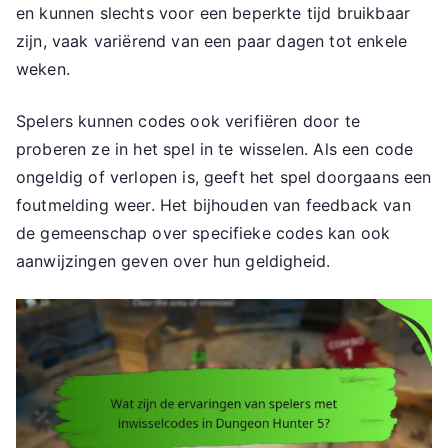
en kunnen slechts voor een beperkte tijd bruikbaar
zijn, vaak variërend van een paar dagen tot enkele
weken.
Spelers kunnen codes ook verifiëren door te
proberen ze in het spel in te wisselen. Als een code
ongeldig of verlopen is, geeft het spel doorgaans een
foutmelding weer. Het bijhouden van feedback van
de gemeenschap over specifieke codes kan ook
aanwijzingen geven over hun geldigheid.