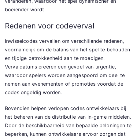
veranderen, waardoor het spel dynamischer en
boeiender wordt.
Redenen voor codeverval
Inwisselcodes vervallen om verschillende redenen,
voornamelijk om de balans van het spel te behouden
en tijdige betrokkenheid aan te moedigen.
Vervaldatums creëren een gevoel van urgentie,
waardoor spelers worden aangespoord om deel te
nemen aan evenementen of promoties voordat de
codes ongeldig worden.
Bovendien helpen verlopen codes ontwikkelaars bij
het beheren van de distributie van in-game middelen.
Door de beschikbaarheid van bepaalde beloningen te
beperken, kunnen ontwikkelaars ervoor zorgen dat