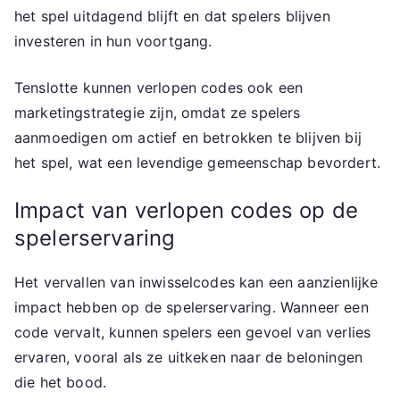
het spel uitdagend blijft en dat spelers blijven
investeren in hun voortgang.
Tenslotte kunnen verlopen codes ook een
marketingstrategie zijn, omdat ze spelers
aanmoedigen om actief en betrokken te blijven bij
het spel, wat een levendige gemeenschap bevordert.
Impact van verlopen codes op de
spelerservaring
Het vervallen van inwisselcodes kan een aanzienlijke
impact hebben op de spelerservaring. Wanneer een
code vervalt, kunnen spelers een gevoel van verlies
ervaren, vooral als ze uitkeken naar de beloningen
die het bood.