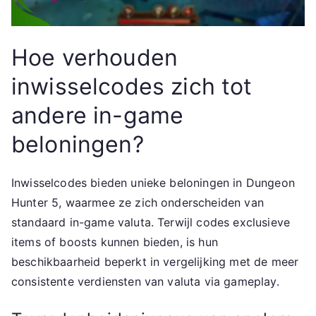
Hoe verhouden
inwisselcodes zich tot
andere in-game
beloningen?
Inwisselcodes bieden unieke beloningen in Dungeon
Hunter 5, waarmee ze zich onderscheiden van
standaard in-game valuta. Terwijl codes exclusieve
items of boosts kunnen bieden, is hun
beschikbaarheid beperkt in vergelijking met de meer
consistente verdiensten van valuta via gameplay.