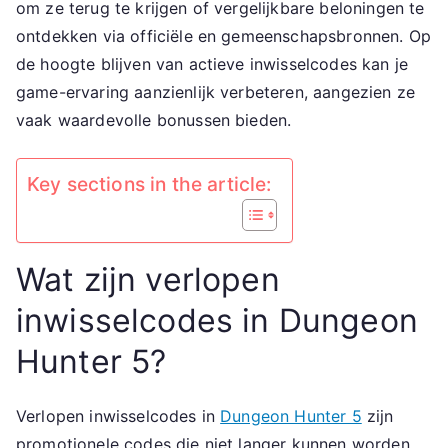
om ze terug te krijgen of vergelijkbare beloningen te
ontdekken via officiële en gemeenschapsbronnen. Op
de hoogte blijven van actieve inwisselcodes kan je
game-ervaring aanzienlijk verbeteren, aangezien ze
vaak waardevolle bonussen bieden.
Key sections in the article:
Wat zijn verlopen
inwisselcodes in Dungeon
Hunter 5?
Verlopen inwisselcodes in
Dungeon Hunter 5
zijn
promotionele codes die niet langer kunnen worden