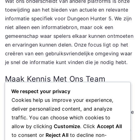
Wat ons onderscheidt van andere platforms is onze
toewijding aan het bieden van actuele en relevante
informatie specifiek voor Dungeon Hunter 5. We zijn
niet alleen een informatiebron, maar ook een
gemeenschap waar spelers elkaar kunnen ontmoeten
en ervaringen kunnen delen. Onze focus ligt op het
creëren van een gebruiksvriendelijke omgeving waar
je snel de informatie kunt vinden die je nodig hebt.
Maak Kennis Met Ons Team
We respect your privacy
Ons team bestaat uit enthousiaste gamers die zelf
Cookies help us improve your experience,
ook de uitdagingen van Dungeon Hunter 5 hebben
deliver personalized content, and analyze
ervaren. We zijn toegewijd aan het verbeteren van de
traffic. You can choose which cookies to
spelervaring voor iedereen en werken hard om
allow by clicking
Customize
. Click
Accept All
ervoor te zorgen dat arnhemsmuziekplatform.nl een
to consent or
Reject All
to decline non-
waardevolle bron voor jou is.