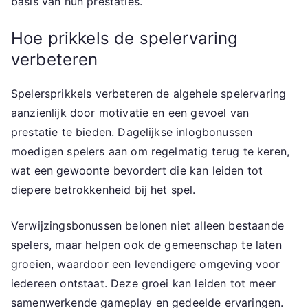
basis van hun prestaties.
Hoe prikkels de spelervaring
verbeteren
Spelersprikkels verbeteren de algehele spelervaring
aanzienlijk door motivatie en een gevoel van
prestatie te bieden. Dagelijkse inlogbonussen
moedigen spelers aan om regelmatig terug te keren,
wat een gewoonte bevordert die kan leiden tot
diepere betrokkenheid bij het spel.
Verwijzingsbonussen belonen niet alleen bestaande
spelers, maar helpen ook de gemeenschap te laten
groeien, waardoor een levendigere omgeving voor
iedereen ontstaat. Deze groei kan leiden tot meer
samenwerkende gameplay en gedeelde ervaringen.