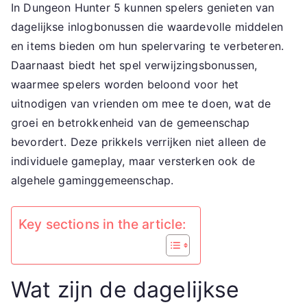
In Dungeon Hunter 5 kunnen spelers genieten van
Hunter
dagelijkse inlogbonussen die waardevolle middelen
5:
Dagelijkse
en items bieden om hun spelervaring te verbeteren.
inlogbonussen
Daarnaast biedt het spel verwijzingsbonussen,
voor
waarmee spelers worden beloond voor het
verwijzingsbonussen,
uitnodigen van vrienden om mee te doen, wat de
Gemeenschapsgroei,
groei en betrokkenheid van de gemeenschap
Spelersprikkels
bevordert. Deze prikkels verrijken niet alleen de
individuele gameplay, maar versterken ook de
algehele gaminggemeenschap.
Key sections in the article:
Wat zijn de dagelijkse