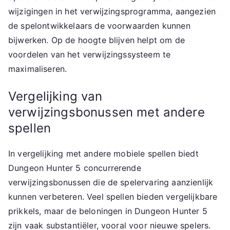
wijzigingen in het verwijzingsprogramma, aangezien
de spelontwikkelaars de voorwaarden kunnen
bijwerken. Op de hoogte blijven helpt om de
voordelen van het verwijzingssysteem te
maximaliseren.
Vergelijking van
verwijzingsbonussen met andere
spellen
In vergelijking met andere mobiele spellen biedt
Dungeon Hunter 5 concurrerende
verwijzingsbonussen die de spelervaring aanzienlijk
kunnen verbeteren. Veel spellen bieden vergelijkbare
prikkels, maar de beloningen in Dungeon Hunter 5
zijn vaak substantiëler, vooral voor nieuwe spelers.