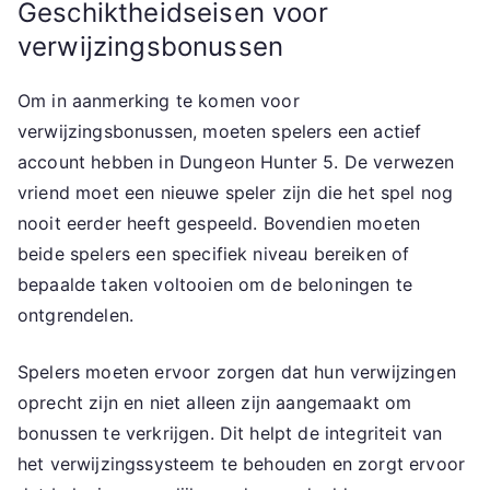
Geschiktheidseisen voor
verwijzingsbonussen
Om in aanmerking te komen voor
verwijzingsbonussen, moeten spelers een actief
account hebben in Dungeon Hunter 5. De verwezen
vriend moet een nieuwe speler zijn die het spel nog
nooit eerder heeft gespeeld. Bovendien moeten
beide spelers een specifiek niveau bereiken of
bepaalde taken voltooien om de beloningen te
ontgrendelen.
Spelers moeten ervoor zorgen dat hun verwijzingen
oprecht zijn en niet alleen zijn aangemaakt om
bonussen te verkrijgen. Dit helpt de integriteit van
het verwijzingssysteem te behouden en zorgt ervoor