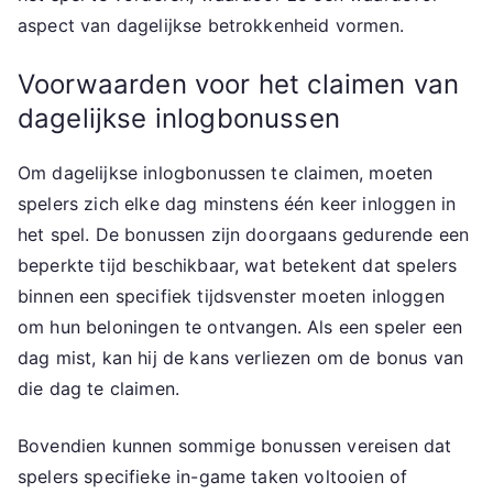
aspect van dagelijkse betrokkenheid vormen.
Voorwaarden voor het claimen van
dagelijkse inlogbonussen
Om dagelijkse inlogbonussen te claimen, moeten
spelers zich elke dag minstens één keer inloggen in
het spel. De bonussen zijn doorgaans gedurende een
beperkte tijd beschikbaar, wat betekent dat spelers
binnen een specifiek tijdsvenster moeten inloggen
om hun beloningen te ontvangen. Als een speler een
dag mist, kan hij de kans verliezen om de bonus van
die dag te claimen.
Bovendien kunnen sommige bonussen vereisen dat
spelers specifieke in-game taken voltooien of