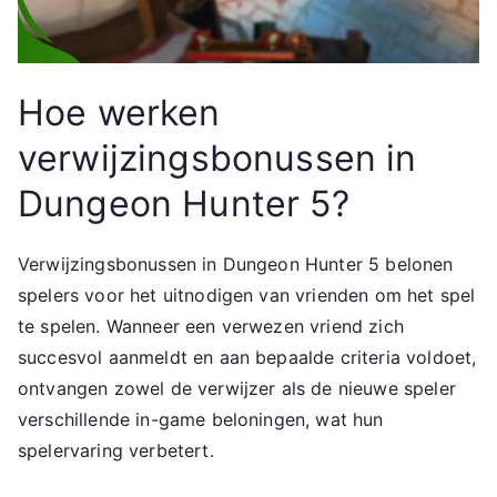
Hoe werken
verwijzingsbonussen in
Dungeon Hunter 5?
Verwijzingsbonussen in Dungeon Hunter 5 belonen
spelers voor het uitnodigen van vrienden om het spel
te spelen. Wanneer een verwezen vriend zich
succesvol aanmeldt en aan bepaalde criteria voldoet,
ontvangen zowel de verwijzer als de nieuwe speler
verschillende in-game beloningen, wat hun
spelervaring verbetert.