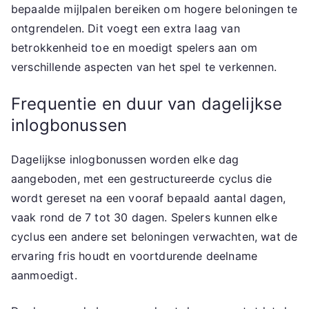
bepaalde mijlpalen bereiken om hogere beloningen te
ontgrendelen. Dit voegt een extra laag van
betrokkenheid toe en moedigt spelers aan om
verschillende aspecten van het spel te verkennen.
Frequentie en duur van dagelijkse
inlogbonussen
Dagelijkse inlogbonussen worden elke dag
aangeboden, met een gestructureerde cyclus die
wordt gereset na een vooraf bepaald aantal dagen,
vaak rond de 7 tot 30 dagen. Spelers kunnen elke
cyclus een andere set beloningen verwachten, wat de
ervaring fris houdt en voortdurende deelname
aanmoedigt.