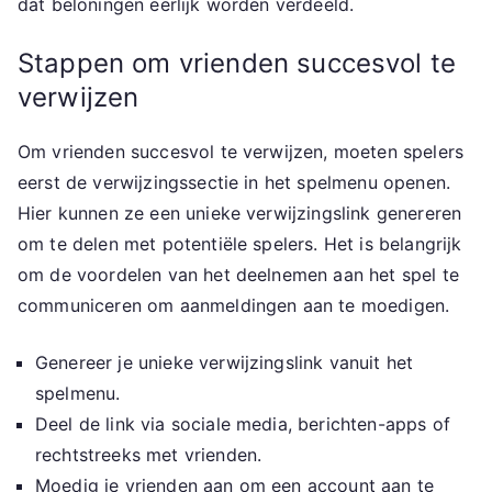
dat beloningen eerlijk worden verdeeld.
Stappen om vrienden succesvol te
verwijzen
Om vrienden succesvol te verwijzen, moeten spelers
eerst de verwijzingssectie in het spelmenu openen.
Hier kunnen ze een unieke verwijzingslink genereren
om te delen met potentiële spelers. Het is belangrijk
om de voordelen van het deelnemen aan het spel te
communiceren om aanmeldingen aan te moedigen.
Genereer je unieke verwijzingslink vanuit het
spelmenu.
Deel de link via sociale media, berichten-apps of
rechtstreeks met vrienden.
Moedig je vrienden aan om een account aan te